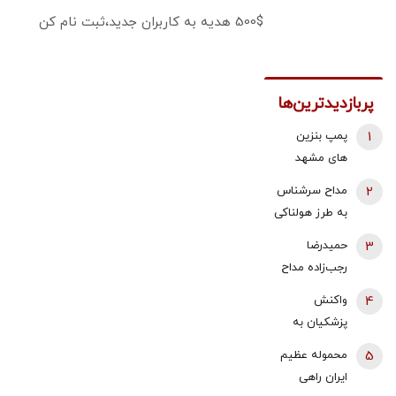
500$ هدیه به کاربران جدید،ثبت نام کن
پربازدیدترین‌ها
1
پمپ بنزین
های مشهد
قطع شد؟
2
مداح سرشناس
به طرز هولناکی
به قتل رسید /
3
حمیدرضا
فیلم جنایت
رجب‌زاده مداح
برای خانواده
ربوده شده
4
واکنش
ارسال شد
کیست و
پزشکیان به
چگونه به قتل
استعفای
5
محموله عظیم
رسید؟
ذوالقدر از
ایران راهی
دبیری شعام/