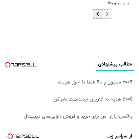
بازار ارز و طلا؛
را یکسره کرد
سقوط یک‌کاناله
دلار در برابر جهش
قیمت طلا | سکه
۲.۳ میلیون گران
شد
مطالب پیشنهادی
❗❗200 میلیون وام❗❗ فقط با احراز هویت
500$ هدیه به کاربران جدید،ثبت نام کن
والکس: بازار امن برای خرید و فروش دارایی‌های دیجیتال
از سراسر وب