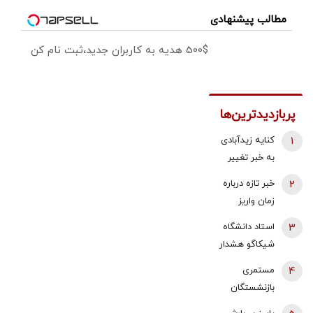
مطالب پیشنهادی
500$ هدیه به کاربران جدید،ثبت نام کن
پربازدیدترین‌ها
1
کنایه زیدآبادی
به خبر تغییر
دبیر شورای
2
خبر تازه درباره
عالی امنیت
زمان واریز
ملی/ انگار
معوقات
3
استاد دانشگاه
محمدباقر خرازی
فروردین و
شیکاگو هشدار
خیلی هم از
اردیبهشت
داد/ ایران پس
اوضاع کشور
4
مستمری
بازنشستگان
از جنگ،
بی‌خبر نیست،
بازنشستگان
تامین اجتماعی
قدرتمندتر از
این ما هستیم
تامین اجتماعی