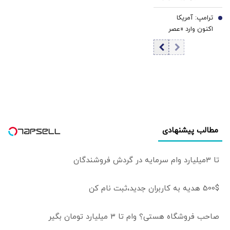
اوضاع منطقه
پیش‌بینی‌تر شود،
ترامپ: آمریکا
7
تأثیر میانجی‌گری
اکنون وارد «عصر
کاهش پیدا
طلایی» خود شده/
می‌کند/ نتانیاهو
آمریکا در رقابت
دنبال حفظ وضعیت
هوش مصنوعی با
«نه جنگ، نه صلح»
چین پیشتاز است/
در منطقه است
اگر نامزد نشوم،
نمی‌دانم طرفدارانم
باز هم رأی می‌دهند
یا نه
مطالب پیشنهادی
تا 3میلیارد وام سرمایه در گردش فروشندگان
500$ هدیه به کاربران جدید،ثبت نام کن
صاحب فروشگاه هستی؟ وام تا ۳ میلیارد تومان بگیر