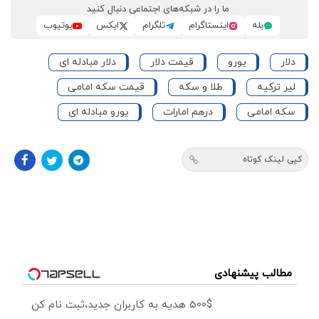
ما را در شبکه‌های اجتماعی دنبال کنید
بله
اینستاگرام
تلگرام
ایکس
یوتیوب
دلار
یورو
قیمت دلار
دلار مبادله ای
لیر ترکیه
طلا و سکه
قیمت سکه امامی
سکه امامی
درهم امارات
یورو مبادله ای
کپی لینک کوتاه
مطالب پیشنهادی
500$ هدیه به کاربران جدید،ثبت نام کن