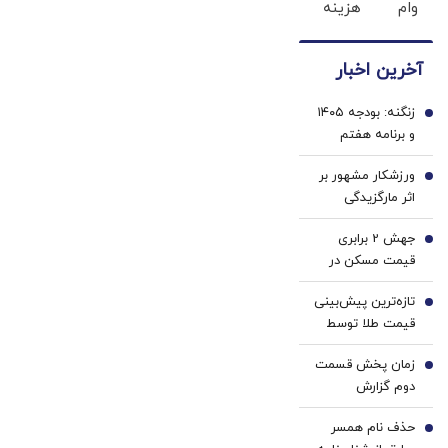
وام
هزینه
به
فوری
های
راحتی
دندان
بفروش
آخرین اخبار
پزشکی
با پک
زنگنه: بودجه ۱۴۰۵
سفید
1
و برنامه هفتم
کننده
متناسب با شرایط
خانگی
ورزشکار مشهور بر
جنگی اصلاح
2
اثر مارگزیدگی
می‌شوند/ منابع
درگذشت
حاصل از فروش
جهش 2 برابری
3
نفت کاهش یافت
قیمت مسکن در
تهران/ بازار بخر و
تازه‌ترین پیش‌بینی
بفروش‌ها راکد شد
4
قیمت طلا توسط
دویچه‌ بانک | مقصد
زمان پخش قسمت
بعدی ۴۷۰۰ دلار
5
دوم گزارش
است؟ | عواملی که
پزشکیان اعلام شد
مسیر طلا را تغییر
حذف نام همسر
6
می‌دهند