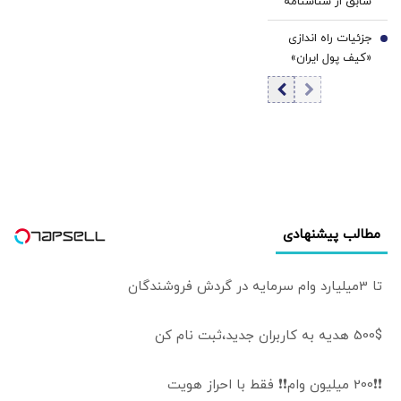
سابق از شناسنامه
امکان پذیر شد +
جزئیات راه اندازی
جزئیات و شرایط
7
«کیف پول ایران»
اعلام شد
مطالب پیشنهادی
تا 3میلیارد وام سرمایه در گردش فروشندگان
500$ هدیه به کاربران جدید،ثبت نام کن
❗❗200 میلیون وام❗❗ فقط با احراز هویت