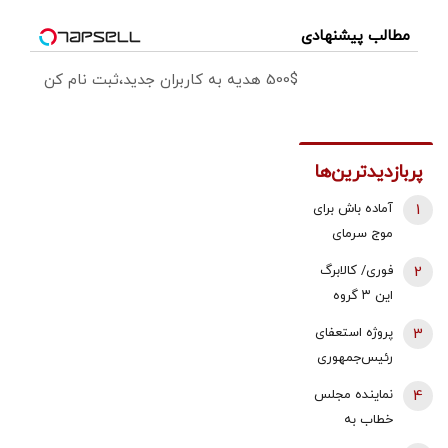
مطالب پیشنهادی
500$ هدیه به کاربران جدید،ثبت نام کن
پربازدیدترین‌ها
1
آماده باش برای
موج سرمای
شدید/ مردم
2
فوری/ کالابرگ
دنبال سوخت
این ۳ گروه
جایگزین باشند
شارژ شد
3
پروژه استعفای
رئیس‌جمهوری
دوباره روی میز
4
نماینده مجلس
تندروها/ آنها
خطاب به
می خواهند
بقایی: شما