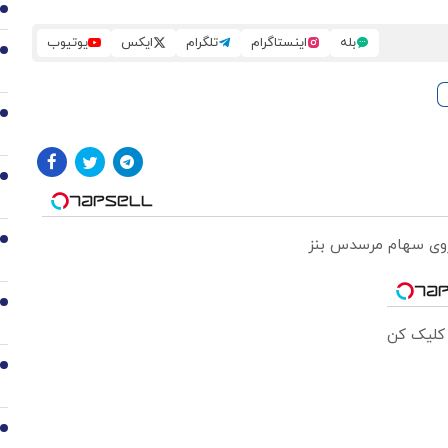
1
بله
اینستاگرام
تلگرام
ایکس
یوتیوب
2
3
4
 روی سهام مرسدس بنز
5
6
 کلیک کن
7
8