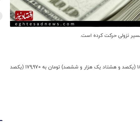
مسیر نزولی حرکت کرده است.
قیمت دلار امروز با کاهش نسبت به روز گذشته، از 181,600 (یکصد و هشتاد یک هزار و ششصد) تومان به 179,970 (یکصد