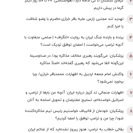
2
گرمای تابستان تا کی ادامه دارد؟/هواشناسی: ۴۰ تا ۵۰ روز دیگر
گرما در پیش داریم
3
تهدید تند مجتبی زارعی علیه باقر خرازی:حاضرم با وضو شلاقت
را اجرا کنم
4
برنده و بازنده جنگ ایران به روایت «تلگراف» | صلحی متفاوت با
آنچه ترامپ می‌خواست | امضای توافق نزدیک است؟
5
پزشکیان: می‌گویند رهبری مخالف مذاکره بود/ در صداوسیما
این‌گونه القا می‌شود که رهبری گفته‌اند «اصلاً مذاکره
نمی‌کنیم» / ما با اجازه ایشان مذاکره کردیم
6
واکنش امام جمعه اردبیل به اظهارات محمدباقر خرازی/ چرا
برخورد نمی‌شود؟
7
اظهارات جنجالی تد کروز درباره ایران: آنچه من بارها از ترامپ و
اسرائیل خواسته‌ام، تسلیح معترضان و تحویل اسلحه به آنان
است
8
پزشکیان: خودمان از قالیباف خواستیم رئیس تیم مذاکره‌کننده
شود/ چرا من و ترامپ توافق را امضا کردیم؟
9
بقائی خطاب به ترامپ: هنوز پیروز نشده‌اید که از غنائم ایران