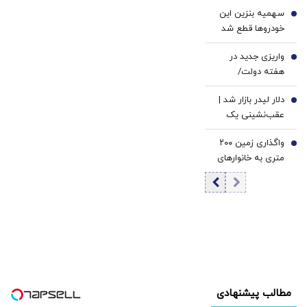
هرمز در کمیسیون
نگفته‌اند نظر مرا رد
سهمیه بنزین این
امنیت ملی
4
یا تأیید کن، نظر
خودروها قطع شد
خودم را خواسته‌اند
واریزی جدید در
5
هفته دولت/
سهامداران عدالت
دلار لیدر بازار شد |
بخوانند
6
عقب‌نشینی یک
کاناله قیمت طلا |
واگذاری زمین ۲۰۰
سکه ۱۸۶ میلیون
7
متری به خانوارهای
تومان شد
داری سه فرزند/
شرایط اعلام شد
مطالب پیشنهادی