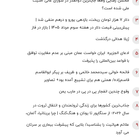
2
محسن رضایی واقعا جایگزین ذوالقدر در شورای عالی امنیت
ملی شده است؟
3
دلار ۷ هزار تومان ریخت، بازدهی یورو و درهم منفی شد |
پیش‌بینی قیمت دلار در هفته سوم مرداد 1405 | بازار در فاز
انتظار
4
ژیلا هدائی درگذشت
5
ادعای الجزیره: ایران خواست عمان مبنی بر عدم مغایرت توافق
با قواعد بین‌المللی را پذیرفت
6
فاتحه خوانی سیدمحمد خاتمی و ظریف بر پیکر ابوالقاسم
قاسم‌زاده/ همتی هم برای تشییع آمده بود+ تصاویر
7
وقوع چندین انفجار پی در پی در مارب یمن
8
جذاب‌ترین کشورها برای زندگی ثروتمندان و انتقال ثروت در
سال 2026؛ از سنگاپور تا یونان و هنگ‌کنگ | چرا بریتانیا، آلمان،
فرانسه، نروژ و کره جنوبی درحال از دست دادن جذابیت
9
علائم هپاتیت را بشناسید/ بلایی که پیشرفت بیماری بر سرتان
هستند؟
می آورد