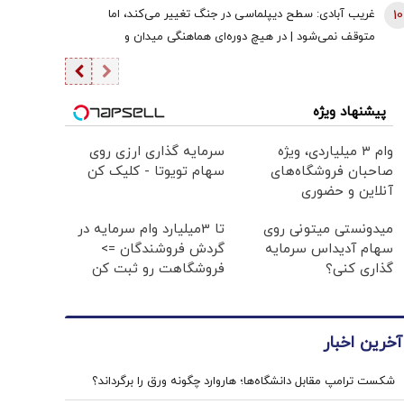
10
غریب آبادی: سطح دیپلماسی در جنگ تغییر می‌کند، اما
متوقف نمی‌شود | در هیچ دوره‌ای هماهنگی میدان و
دیپلماسی به اندازه امروز نبود | ادبیاتمان در زمان جنگ، مانند
ادبیاتمان در زمان صلح باشد؟
پیشنهاد ویژه
وام ۳ میلیاردی، ویژه
سرمایه گذاری ارزی روی
صاحبان فروشگاه‌های
سهام تویوتا - کلیک کن
آنلاین و حضوری
میدونستی میتونی روی
تا 3میلیارد وام سرمایه در
سهام آدیداس سرمایه
گردش فروشندگان =>
گذاری کنی؟
فروشگاهت رو ثبت کن
آخرین اخبار
شکست ترامپ مقابل دانشگاه‌ها؛ هاروارد چگونه ورق را برگرداند؟