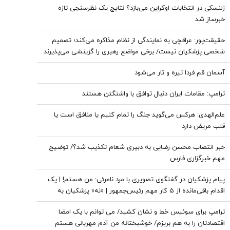
زلنسکی در انتخابات اوکراین می‌بازد؟ نتایج یک نظرسنجی تازه
خبرساز شد
حقیقت‌پور: عراقچی به نمایندگی از نظام مذاکره می‌کند؛ تصمیم
شخصی پزشکیان نیست/ برخی مواضع رهبری را گزینشی می‌پذیرند
آسمان قم فردا تیره و تار می‌شود
ترامپ: مقامات ایران دنبال توافق با واشنگتن هستند
علم‌الهدی: هرکس می‌گوید جنگ را تمام کنیم یا منافق است یا
قلب مریض دارد
خبر انتصاب محسن رضایی به دبیری شعام تکذیب شد؟/ توضیح
مهم خبرگزاری فارس
پیام پزشکیان در گفتگوی تصویری با مرد نامرئی: من هستم! | یک
اقدام باقی‌مانده از 5 کار مهم رئیس‌جمهور | «نه» پزشکیان به
مجریان گوش به فرمان جبلی و جلیلی!
ترامپ برای سوئیس خط و نشان کشید/ می توانم با یک امضا
اقتصادتان را به هم بریزم/ خوشبختانه من آدم مهربانی هستم