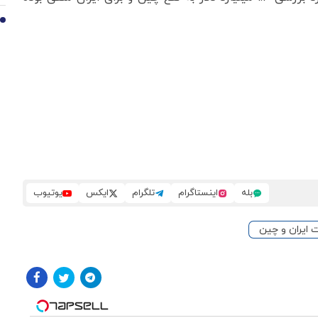
10
بله
اینستاگرام
تلگرام
ایکس
یوتیوب
 ایران و چین