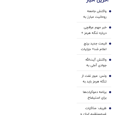
آخرین اخبار
بدون
پزشکی
خرید40%تخفیف
ضامن
با پک
واکنش جامعه
و چک
سفید
1
روحانیت مبارز به
کننده
اظهارات باقر خرازی:
خانگی
خبر مهم عراقچی
اظهارات باقر خرازی
2
درباره تنگه هرمز +
نه صدای روحانیت
فیلم
است، نه پیام
قیمت جدید برنج
3
انقلاب
اعلام شد+ جزئیات
واکنش آیت‌الله
4
جوادی آملی به
شایعه استعفای
ونس: عبور نفت از
پزشکیان
5
تنگه هرمز باید به
حداکثر خود برسد |
برنامه دموکرات‌ها
هنوز تا پایان بازی با
6
برای استیضاح
ایران فاصله داریم و
ترامپ
در میانه آن
ظریف: مذاکرات
7
هستیم | باید
غیرمستقیم ایران و