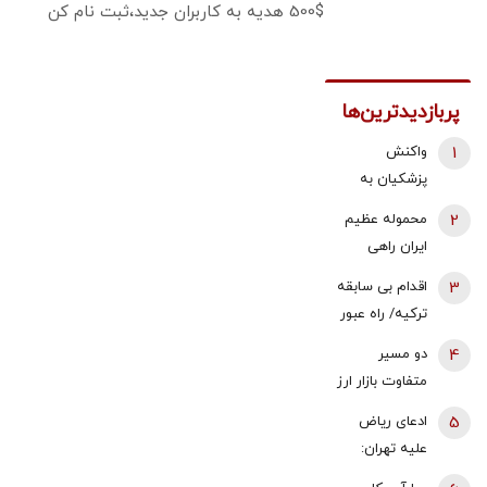
500$ هدیه به کاربران جدید،ثبت نام کن
پربازدیدترین‌ها
1
واکنش
پزشکیان به
استعفای
2
محموله عظیم
ذوالقدر از
ایران راهی
دبیری شعام/
عراق شد +
3
اقدام بی سابقه
استعفا تایید
جزئیات
ترکیه/ راه عبور
شد؟
روسیه بسته
4
دو مسیر
شد
متفاوت بازار ارز
و طلا؛ سقوط
5
ادعای ریاض
یک‌کاناله دلار
علیه تهران:
در برابر جهش
ایران مسئول