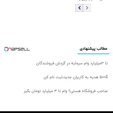
ببینیم آیا ایرانی‌ها
آمریکا می‌تواند مانع
حاضرند تغییرات
نتیجه مطلوب شود
بلندمدت ایجاد کنند
| اروپا را نمی‌توان از
یا نه
معادلات حذف کرد |
مدیریت تنش با
آمریکا پیش‌شرط
گسترش روابط با
جهان است
مطالب پیشنهادی
تا 3میلیارد وام سرمایه در گردش فروشندگان
500$ هدیه به کاربران جدید،ثبت نام کن
صاحب فروشگاه هستی؟ وام تا ۳ میلیارد تومان بگیر