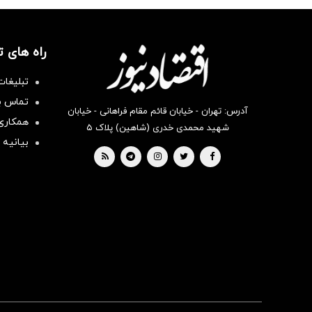
راه های 
تبلیغات
تماس با
آدرس: تهران - خیابان قائم مقام فراهانی - خیابان
همکاری 
شهید محمدی خدری (شاهین) پلاک ۵
بیانیه 