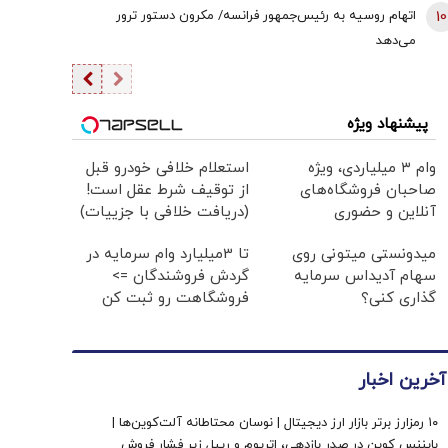
10
اتهام روسیه به رئیس‌جمهور فرانسه/ مکرون دستور ترور
می‌دهد
پیشنهاد ویژه
وام ۳ میلیاردی، ویژه
استعلام خلافی خودرو قبل
صاحبان فروشگاه‌های
از توقیف شرط عقل است!
آنلاین و حضوری
(دریافت خلافی با جزییات)
میدونستی میتونی روی
تا 3میلیارد وام سرمایه در
سهام آدیداس سرمایه
گردش فروشندگان =>
گذاری کنی؟
فروشگاهت رو ثبت کن
آخرین اخبار
۱۰ رمزارز برتر بازار ارز دیجیتال | نوسان محتاطانه آلت‌کوین‌ها |
بایننس‌ کوین در صدر بازدهی، اتریوم و ریپل زیر فشار فروش