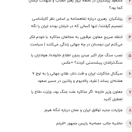
2
مسعود پزشکیان در لحظه ترور رهبر انقلاب و شهادت ایشان
کجا بود؟
3
پزشکیان: رهبری درباره تفاهمنامه بر اساس نظر کارشناسی
تصمیم گرفتند/ تنها کسانی که در خیابان بودند ایران را نگه
نداشتند همه سهیم هستند
4
انتقاد صریح معاون عراقچی به مخالفان مذاکره: با خودم فکر
می‌کنم این دوستان در چه جهانی زندگی می‌کنند | سیاست
خارجی عرصه تصمیم‌های دشوار و سنجش دقیق هزینه و فایده
5
نصب سنگ مزار اکبر عبدی بدون اطلاع خانواده/ هواداران یا
است
سنگ‌تراشان پیشدستی کردند؟ +عکس
6
سیگنال مذاکرات ایران و افت دلار، طلای جهانی را به اوج ۷
هفته‌ای رساند | نقره، پالادیوم و پلاتین در مسیر صعود
7
معاون وزیر خارجه: اگر مذاکره علت جنگ بود، وزارت دفاع را
تعطیل کنید
8
جزئیات جدید توافق ایران و عمان درباره تنگه هرمز
9
حاشیه جالب مصاحبه رئیس جمهور +فیلم