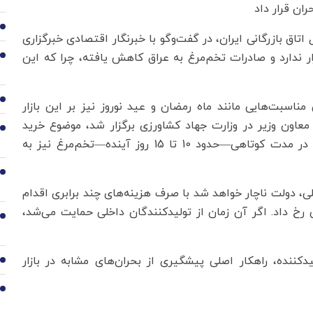
ران قرار داد
2
تاق بازرگانی ایران، در گفت‌وگو با خبرنگار اقتصادی خبرگزاری
ار ندارد و صادرات تخم‌مرغ به عراق کاهش یافته، چرا که این
3
4
 مناسبت‌هایی مانند ماه رمضان و عید نوروز نیز بر این بازار
با معاون وزیر در وزارت جهاد کشاورزی برگزار شد، موضوع خرید
5
حمایتی تخم‌مرغ مطرح شد. اگر این خرید انجام نشود، در مدت کوتاهی—حدود 10 تا 15 روز آینده—تخم‌مرغ نیز به
6
ی، دولت ناچار خواهد شد با صرف هزینه‌های چند برابری اقدام
خ داد. اگر آن زمان از تولیدکنندگان داخلی حمایت می‌شد،
7
یدکننده، راهکار اصلی پیشگیری از بحران‌های مشابه در بازار
8
9