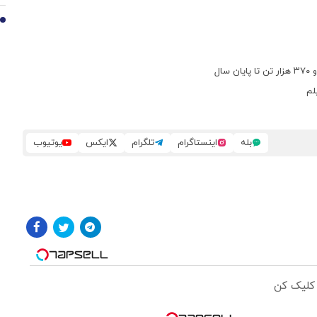
10
ال
لم
بله
اینستاگرام
تلگرام
ایکس
یوتیوب
 کلیک کن