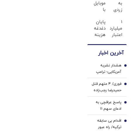
به
موبایل
زردی
با
دندان
اسنپ
۱
پایان
ها با
پی | در
میلیارد
دغدغه
ژل
۴ قسط
اعتبار
هزینه
سفید
بدون
خرید
های
کننده
سود و
طلا |
دندان
دندان!
کارمزد!
آخرین اخبار
بدون
پزشکی
خرید40%تخفیف
ضامن
با پک
هشدار نشریه
و چک
سفید
1
آمریکایی؛ ترامپ
کننده
پیش از آنکه دیر
خانگی
فوری/ ۴ متهم قتل
شود، از مارپیچ
2
حمیدرضا رجب‌زاده
جنگ با ایران خارج
بازداشت شدند
شود/ جنگ ایران
پاسخ عراقچی به
3
می‌تواند دو شریان
ادعای سهم ۱۱
انرژی جهان را به
درصدی ایران از
خطر بیندازد
اقدام بی سابقه
دریای خزر
4
ترکیه/ راه عبور