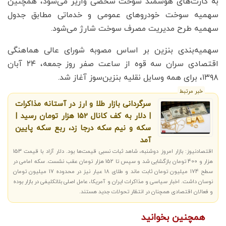
به کارت‌های هوشمند سوخت شخصی واریز می‌شود، همچنین
سهمیه سوخت خودروهای عمومی و خدماتی مطابق جدول
سهمیه طرح مدیریت مصرف سوخت شارژ می‌شود.
سهمیه‌بندی بنزین بر اساس مصوبه شورای عالی هماهنگی
اقتصادی سران سه قوه از ساعت صفر روز جمعه، ۲۴ آبان
‌۱۳۹۸، برای همه وسایل نقلیه بنزین‌سوز آغاز شد.
خبر مرتبط
سرگردانی بازار طلا و ارز در آستانه مذاکرات
| دلار به کف کانال 152 هزار تومان رسید |
سکه و نیم سکه درجا زد، ربع سکه پایین
آمد
اقتصادنیوز: بازار امروز دوشنبه، شاهد ثبات نسبی قیمت‌ها بود. دلار آزاد با قیمت 153
هزار و 400 تومان بازگشایی شد و سپس تا 152 هزار تومان عقب نشست. سکه امامی در
سطح 174 میلیون تومان ثابت ماند و طلای 18 عیار نیز در محدوده 17 میلیون تومان
نوسان داشت. اخبار سیاسی و مذاکرات ایران و آمریکا، عامل اصلی بلاتکلیفی در بازار بوده
و فعالان اقتصادی همچنان در انتظار تحولات جدید هستند.
همچنین بخوانید