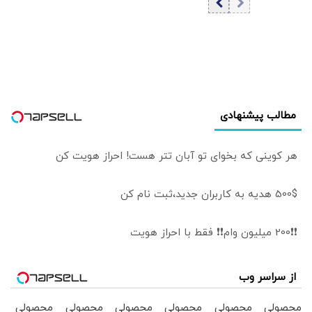
صدور «ابلاغیه‌های
صدای بلند مطالبه
اشتباهی» برای
کنید | کنشکر و
دریافت مالیات از
‌ذی‌نفع باشید،
خانه‌‌های دوم/
منفعل نمانید
ممدانی زیر تیغ
رفت
مطالب پیشنهادی
هر کوینی که بخوای تو آبان تتر هست! احراز هویت کن
500$ هدیه به کاربران جدید،ثبت نام کن
❗❗200 میلیون وام❗❗ فقط با احراز هویت
از سراسر وب
محصولی
محصولی
محصولی
محصولی
محصولی
محصولی