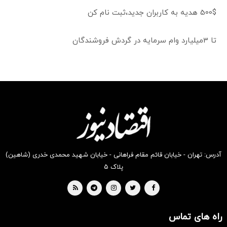
500$ هدیه به کاربران جدید،ثبت نام کن
تا 3میلیارد وام سرمایه در گردش فروشندگان
آدرس: تهران - خیابان قائم مقام فراهانی - خیابان شهید محمدی خدری (شاهین)
پلاک ۵
راه های تماس