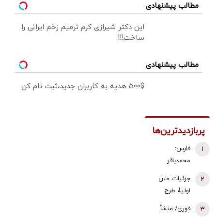
مطالب پیشنهادی
این دکتر شیرازی کرم ترمیم زخم ایرانی را
ساخت!!!
مطالب پیشنهادی
500$ هدیه به کاربران جدید،ثبت نام کن
پربازدیدترین‌ها
1
فارس:
محمدباقر
ذوالقدر استعفا
2
جزئیات متن
داد/ محسن
اولیۀ طرح
رضایی دبیر
راهبردی
3
فوری/ منشأ
شورای عالی
مدیریت تنگه