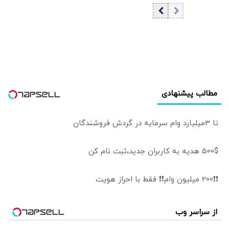
ها و شبه نظامیان
شود اگر...
عراقی/ مقام
سعودی: عربستان
در تلاش برای
کاهش تنش
هاست
مطالب پیشنهادی
تا 3میلیارد وام سرمایه در گردش فروشندگان
500$ هدیه به کاربران جدید،ثبت نام کن
❗❗200 میلیون وام❗❗ فقط با احراز هویت
از سراسر وب