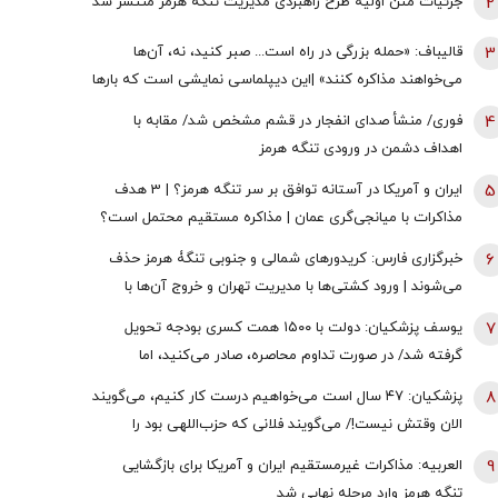
2
جزئیات متن اولیۀ طرح راهبردی مدیریت تنگه هرمز منتشر شد
3
قالیباف: «حمله بزرگی در راه است... صبر کنید، نه، آن‌ها
می‌خواهند مذاکره کنند» |این دیپلماسی نمایشی است که بارها
تکرار شده است
4
فوری/ منشأ صدای انفجار در قشم مشخص شد/ مقابه با
اهداف دشمن در ورودی تنگه هرمز
5
ایران و آمریکا در آستانه توافق بر سر تنگه هرمز؟ | 3 هدف
مذاکرات با میانجی‌گری عمان | مذاکره مستقیم محتمل است؟
6
خبرگزاری فارس: کریدورهای شمالی و جنوبی تنگۀ هرمز حذف
می‌شوند | ورود کشتی‌ها با مدیریت تهران و خروج آن‌ها با
مدیریت مشترک تهران و مسقط خواهد بود | عوارض برای گذر از
7
یوسف پزشکیان: دولت با ۱۵۰۰ همت کسری بودجه تحویل
تنگه در قالب بهای خدمات است
گرفته شد/ در صورت تداوم محاصره، صادر می‌کنید، اما
نمی‌توانید واردات انجام دهید
8
پزشکیان: ۴۷ سال است می‌خواهیم درست کار کنیم، می‌گویند
الان وقتش نیست!/ می‌گویند فلانی که حزب‌اللهی بود را
برداشتی! + فیلم
9
العربیه: مذاکرات غیرمستقیم ایران و آمریکا برای بازگشایی
تنگه هرمز وارد مرحله نهایی شد