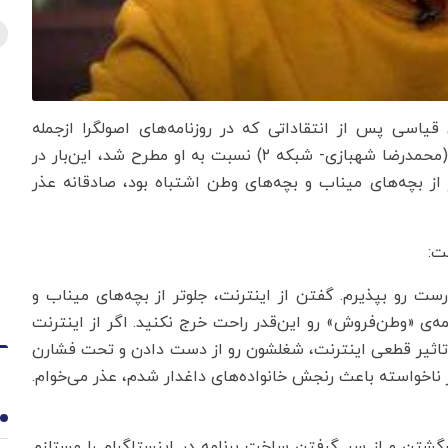
قیاسی پس از انتقاداتی که در روزنامه‌های اصولگرا ازجمله
«فرهیختگان» و «خراسان» و همین‌طور برنامه «پاورقی» (محمدرضا شهبازی- شبکه ۲) نسبت به او مطرح شد، این‌بار در
از بچه‌های میناب و بچه‌های وطن اشتباه بود، صادقانه عذر
شت:
ت رو بپذیرم. گفتن از اینترنت، جلوتر از بچه‌های میناب و
مه‌ی «وطن‌فروش» رو این‌قدر راحت خرج نکنید. اگر از اینترنت
تاثیر قطعی اینترنت، شغلشون رو از دست دادن و تحت فشارن
 ناخواسته باعث رنجش خانواده‌های داغدار شدم، عذر می‌خوام.
1
برنامه‌ساز روز یکشنبه ۳۰ فروردین برگشتن و از سر گرفتن ساخت برنامه در اینستاگرام را مستلزم