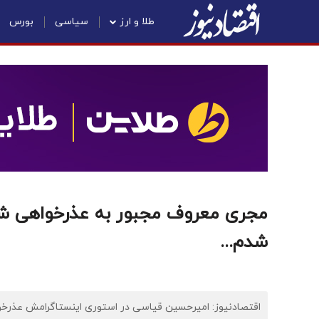
طلا و ارز
سیاسی
بورس
مجری معروف مجبور به عذرخواهی شد/
شدم...
اقتصادنیوز: امیرحسین قیاسی در استوری اینستاگرامش عذرخوا