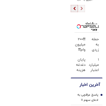
رسید؟
پیشنهاد
ویژه
حمله
❗❗200
به
میلیون
زردی
وام❗❗
دندان
فقط با
۱
پایان
ها با
احراز
میلیارد
دغدغه
ژل
هویت
اعتبار
هزینه
سفید
خرید
های
کننده
طلا |
دندان
دندان!
آخرین اخبار
بدون
پزشکی
خرید40%تخفیف
ضامن
با پک
پاسخ عراقچی به
و چک
سفید
1
ادعای سهم ۱۱
کننده
درصدی ایران از