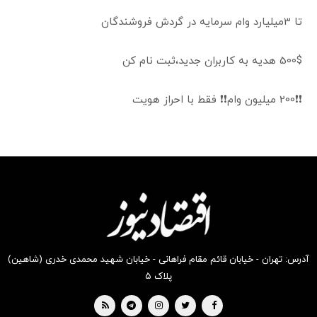
تا 3میلیارد وام سرمایه در گردش فروشندگان
500$ هدیه به کاربران جدید،ثبت نام کن
❗❗200 میلیون وام❗❗ فقط با احراز هویت
آدرس: تهران - خیابان قائم مقام فراهانی - خیابان شهید محمدی خدری (شاهین)
پلاک ۵