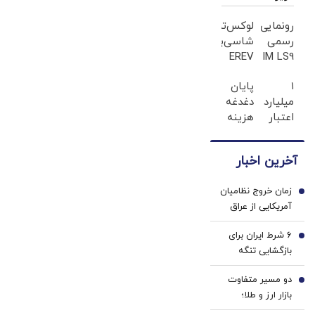
رونمایی
لوکس‌ترین
رسمی
شاسی‌بلند
EREV
IM LS9
لوکس‌ترین
در
۱
پایان
EREV
ایران،
میلیارد
دغدغه
در
توسط
اعتبار
هزینه
ایران
نیکا
خرید
های
موتور
طلا |
دندان
رونمایی
آخرین اخبار
بدون
پزشکی
شد!
ضامن
با پک
زمان خروج نظامیان
و چک
سفید
1
آمریکایی از عراق
کننده
اعلام شد
خانگی
۶ شرط ایران برای
2
بازگشایی تنگه
هرمز/ شورای عالی
دو مسیر متفاوت
امنیت ملی تکلیف
3
بازار ارز و طلا؛
را یکسره کرد
سقوط یک‌کاناله