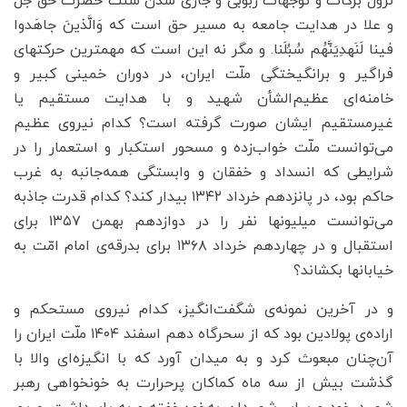
نزول برکات و توجهات ربوبی و جاری شدن سنت حضرت حق جل‌ّ
و علا در هدایت جامعه به مسیر حق است که وَالَّذینَ جاهَدوا
فینا لَنَهدِیَنَّهُم سُبُلَنا. و مگر نه این است که مهمترین حرکتهای
فراگیر و برانگیختگی ملّت ایران، در دوران خمینی کبیر و
خامنه‌ای عظیم‌الشأن شهید و با هدایت مستقیم یا
غیرمستقیم ایشان صورت گرفته است؟ کدام نیروی عظیم
می‌توانست ملّت خواب‌زده و مسحور استکبار و استعمار را در
شرایطی که انسداد و خفقان و وابستگی همه‌جانبه به غرب
حاکم بود، در پانزدهم خرداد ۱۳۴۲ بیدار کند؟ کدام قدرت جاذبه
می‌توانست میلیونها نفر را در دوازدهم بهمن ۱۳۵۷ برای
استقبال و در چهاردهم خرداد ۱۳۶۸ برای بدرقه‌ی امام امّت به
خیابانها بکشاند؟
و در آخرین نمونه‌ی شگفت‌انگیز، کدام نیروی مستحکم و
اراده‌ی پولادین بود که از سحرگاه دهم اسفند ۱۴۰۴ ملّت ایران را
آن‌چنان مبعوث کرد و به میدان آورد که با انگیزه‌ای والا با
گذشت بیش از سه ماه کماکان پرحرارت به خونخواهی رهبر