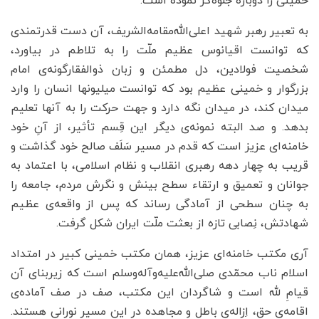
خمینی را دوباره جلوه‌گر نموده است.
به تعبیر رهبر شهید اعلی‌الله‌مقامه‌الشریف، آن دست قدرتمندی
که توانست اقیانوس عظیم ملّت را به تلاطم در بیاورد،
شخصیت فولادین، دل مطمئن و زبان ذوالفقارگونه‌ی امام
بزرگوار و خمینی عظیم بود که توانست میلیونها انسان را وارد
میدان کند، در میدان نگه دارد و جهت حرکت را به آنها تعلیم
بدهد. و صد البته نمونه‌ی دیگر این قِسم تأثیر، از آنِ خود
خامنه‌ای عزیز است که قدم در مسیر سَلَف صالح خود گذاشت و
قریب به چهار دهه رهبری انقلاب و نظام اسلامی، با اعتماد به
جوانان و تعمیق و ارتقاء سطح بینش و نگرش مردم، جامعه را
به چنان سطحی از آمادگی رساند که پس از واقعه‌‌ی عظیم
شهادتش، نِصابی تازه از بعثت ملّت ایران شکل گرفت.
آری مکتب خامنه‌ای عزیز، همان مکتب خمینی کبیر در امتداد
اسلام ناب محمّدی صلی‌الله‌علیه‌وآله‌وسلم است که زیربنای آن
قیامِ لله است و شاگردان این مکتب، صف در صف آماده‌ی
اقامه‌ی حق، اِزاله‌ی باطل و مجاهده در این مسیر نورانی هستند.