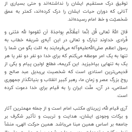
توفیق درک مستقیم ایشان را نداشته‌اند و حتی بسیاری از
آنانی که دوران حیات ایشان را درک کرده‌اند، کمتر به عمق
شخصیّت و خط امام رسیده‌اند.
قالَ اللهُ تَعالی قُل اِنَّما اَعِظُکُم بِواحِدَة‌ اَن تَقوموا لله مَثنی و
فُرادی. خداوند تبارک و تعالی در این آیه‌ی شریفه خطاب به
رسول‌ اعظم‌ صلی‌الله‌علیه‌وآله می‌فرمایند به امّت بگو من شما را
تنها به یک امر موعظه می‌کنم که برای خدا دو نفر دو نفر یا هر
یک به تنهایی بپاخیزید. این کریمه، مَطلع اولین پیام و یکی از
قدیمی‌ترین اسنادی است که شخصیت بی‌بدیل عبد صالح و
روح بزرگ عصر و زمان ما، رهبر کبیر انقلاب و بنیانگذار جمهوری
اسلامی، در آن، ملّت ایران را به قیام برای خدا دعوت کرده
است.
آری قیام لله، زیربنای مکتب امام است و از جمله مهمترین آثار
و برکات وجودی ایشان، هدایت و تربیت و تأثیر شگرف بر
جامعه بر اساس همین مبنا می‌باشد. همین حرکت الهی، منشأ