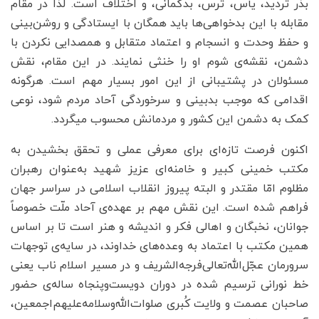
بذر تردید، یأس، ترس، بدگمانی، و اختلاف است. لذا در مقام
مقابله با این بدخواهی‌ها باید همگان با ایستادگی و روشن‌بینی
و حفظ وحدت و انسجام و اعتماد متقابل و همصدایی نکردن با
دشمن، نقشه‌ی شوم او را خنثی نمایند. در این مقام، نقش
مسئولان در پشتیبانی از این امور بسیار مهم است. هرگونه
اقدامی که موجب بدبینی و سرخوردگی آحاد مردم شود، نوعی
کمک به دشمن این کشور و مردمانش محسوب میگردد.
اکنون فرصت تازه‌ای برای معرفی عملی و تحقق بخشیدن به
مکتب خمینی کبیر و خامنه‌ای عزیز شهید به‌عنوان رهبران
مظلوم امّا مقتدر و البته پیروز انقلاب اسلامی در سراسر جهان
فراهم شده است. این نقش مهم بر عهده‌ی آحاد ملّت خصوصاً
جوانان، نخبگان و اهالی فکر و اندیشه و هنر است تا بر اساس
همین مکتب با اعتماد به وعده‌های خداوند، در سایه‌ی توجهات
سرورمان عجّل‌‌الله‌تعالی‌فرجه‌الشریف و در مسیر اسلام ناب یعنی
خط نورانی ترسیم شده در دوران دویست‌و‌پنجاه ساله‌ی حضور
صاحبان عصمت و ولایت کُبری صلوات‌الله‌وسلامه‌علیهم‌اجمعین،