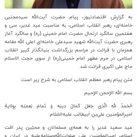
به گزارش اقتصادنیوز، پیام حضرت آیت‌الله سیدمجتبی
خامنه‌ای، رهبر انقلاب اسلامی، به مناسبت عید غدیر، سی و
هفتمین سالگرد ارتحال حضرت امام خمینی (ره) و سالگرد آغاز
رهبری حضرت آیت‌الله شهید سیدعلی خامنه‌ای اعلی الله مقامه
همزمان با قرائت در مراسم بزرگداشت بنیانگذار کبیر انقلاب
اسلامی در حرم مطهر امام خمینی(ره) از سوی حجت الاسلام
حاج علی اکبری قرائت شد.
متن پیام رهبر معظم انقلاب اسلامی به شرح زیر است:
بسم الله الرّحمن الرّحیم
اَلحَمدُ للهِ الَّذی جَعَلَ کَمالَ دینِه وَ تَمامَ نِعمتِه بِوِلایةِ
امیرِالمؤمنین علیِ‌بنِ اَبیطالِب علیه‌السّلام
عید سعید غدیر را به همه‌ی مسلمانان و محبّین پدر امّت
اسلام، امیرالمؤمنین علی صلوات‌الله‌وسلامه‌علیه در ایران و