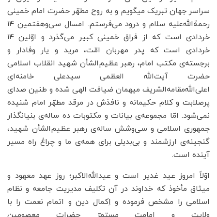
سراسر جهان تبریک میگویم و به روح مطهّر حضرت امام خمینی
رحمة‌الله‌علیه سلام و درود می‌فرستم. امسال سی‌و‌هفتمین ۱۴
خردادی است که از فراق خمینی کبیر می‌گذرد و اوّلین ۱۴
خردادی است که پدر مهربان امّت، مرید و یار وفادار و
برجسته‌ی مکتب امام، رهبر عظیم‌الشأن شهید انقلاب اسلامی
حضرت آیت‌الله العظمی سیدعلی خامنه‌ای
اعلی‌الله‌مقامه‌الشریف میهمان ضیافت الهی شده و طنین صدای
پرصلابت و کلام حکیمانه و نافذ‌ش در مرقد مطهّر امام شنیده
نمی‌شود. امّا مجموعه‌ی بیانات و مکتوبات ده‌ ساله‌ی بنیانگذار
جمهوری اسلامی و سی‌وشش‌ ساله‌ی رهبر عظیم‌الشأن شهید،
گنجینه‌ی ارزشمند و بی‌بدیلی برای همه‌ی ما و چراغ راه مسیر
آینده است.
اوّلاً امروز عید غدیر است و عید‌الله‌الاکبر؛ روز عهد معهود و
میثاق مأخوذ که خداوند در آن تکلیف مدیریت جامعه و نظام
اسلامی را مشخص فرموده و اِکمال دین و اتمام نعمت را با
ولایت و امامت مستمرّ حضرات معصومین