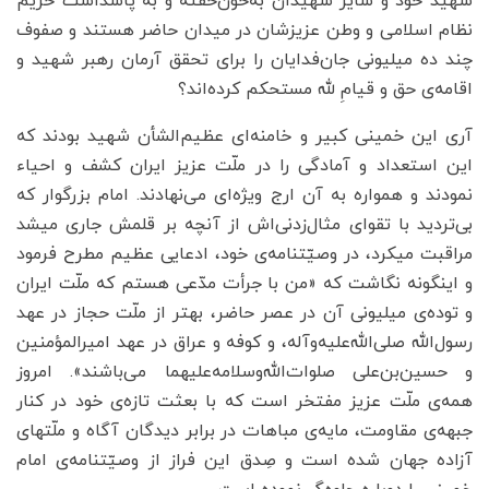
شهید خود و سایر شهیدان به‌خون‌خفته و به پاسداشت حریم
نظام اسلامی و وطن عزیزشان در میدان حاضر هستند و صفوف
چند ده میلیونی جان‌فدایان را برای تحقق آرمان رهبر شهید و
اقامه‌ی حق و قیام‌ِ لله مستحکم کرده‌اند؟
آری این خمینی کبیر و خامنه‌ای عظیم‌الشأن شهید بودند که
این استعداد و آمادگی را در ملّت عزیز ایران کشف و احیاء
نمودند و همواره به آن ارج ویژه‌ای می‌نهادند. امام بزرگوار که
بی‌تردید با تقوای مثال‌زدنی‌اش از آنچه بر قلمش جاری میشد
مراقبت میکرد، در وصیّتنامه‌ی خود، ادعایی عظیم مطرح فرمود
و اینگونه نگاشت که «من با جرأت مدّعی هستم که ملّت ایران
و توده‌ی میلیونی آن در عصر حاضر، بهتر از ملّت حجاز در عهد
رسول‌الله صلی‌الله‌علیه‌وآله، و کوفه و عراق در عهد امیرالمؤمنین
و حسین‌بن‌علی صلوات‌الله‌وسلامه‌علیهما می‌باشند». امروز
همه‌ی ملّت عزیز مفتخر است که با بعثت تازه‌ی خود در کنار
جبهه‌ی مقاومت، مایه‌ی مباهات در برابر دیدگان آگاه و ملّتهای
آزاده جهان شده است و صِدق این فراز از وصیّتنامه‌ی امام