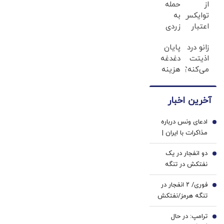
از
حمله
توایکس
به
اعتبار
زردی
۱۰۰۰
دندان
زانو درد
پایان
تتری
ها با
اذیتت
دغدغه
بگیر |
ژل
می‌کنه؟
هزینه
فقط
سفید
درمانش
های
کافیه
کننده
آسون‌تر
دندان
شمارتو
دندان!
آخرین اخبار
از
پزشکی
وارد
خرید40%تخفیف
چیزیه
با پک
کنی !!!
ادعای ونس درباره
که فکر
سفید
1
مذاکرات با ایران |
کننده
می‌کنی✅پرسشنامه
حاضرم مسئولیت
خانگی
دو انفجار در یک
تلاش‌ها برای پایان
2
نفتکش در تنگه
دادن به جنگ را
هرمز
بپذیرم | رهبری
فوری/ ۲ انفجار در
3
سیاسی ایران عمیقاً
تنگه هرمز/نفتکش
دچار اختلاف است |
درحال عبور از تنگه
ایرانی‌ها افراد
ترامپ: در حال
بود/ خدمه و کشتی
4
فوق‌العاده دشواری