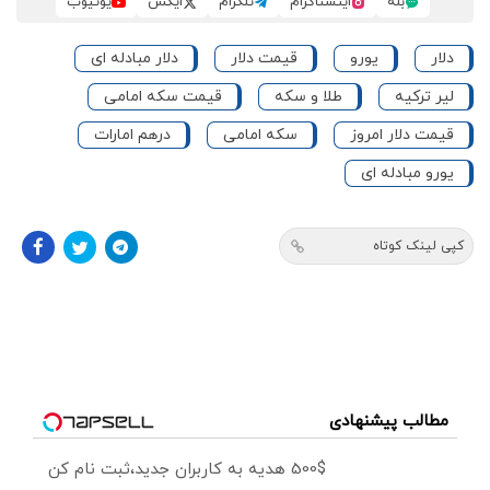
بله
اینستاگرام
تلگرام
ایکس
یوتیوب
دلار
یورو
قیمت دلار
دلار مبادله ای
لیر ترکیه
طلا و سکه
قیمت سکه امامی
قیمت دلار امروز
سکه امامی
درهم امارات
یورو مبادله ای
کپی لینک کوتاه
مطالب پیشنهادی
500$ هدیه به کاربران جدید،ثبت نام کن