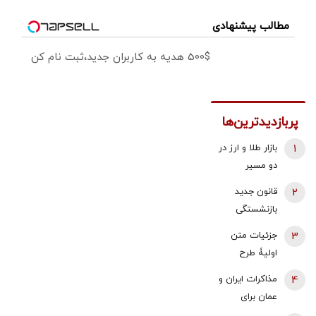
مطالب پیشنهادی
500$ هدیه به کاربران جدید،ثبت نام کن
پربازدیدترین‌ها
1
بازار طلا و ارز در
دو مسیر
متفاوت؛ دلار
2
قانون جدید
عقب نشست،
بازنشستگی
طلا و سکه با
اعلام شد/ این
3
جزئیات متن
اونس جهانی
افراد باید 5
اولیۀ طرح
بالا رفتند |
سال بیشتر کار
راهبردی
سیگنال‌های
4
مذاکرات ایران و
کنند
مدیریت تنگه
مثبت به
عمان برای
هرمز منتشر
معامله‌گران
تعیین تعرفه ۳