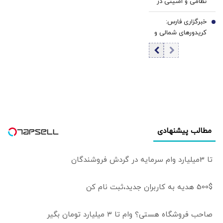
نظامی و امنیتی در
وقتش نیست!/
عراق افزایش یافت
می‌گویند فلانی که
خبرگزاری فارس:
7
حزب‌اللهی بود را
کریدورهای شمالی و
برداشتی! + فیلم
جنوبی تنگۀ هرمز
حذف می‌شوند |
ورود کشتی‌ها با
مدیریت تهران و
خروج آن‌ها با
مدیریت مشترک
تهران و مسقط
خواهد بود | عوارض
مطالب پیشنهادی
برای گذر از تنگه در
قالب بهای خدمات
است
تا 3میلیارد وام سرمایه در گردش فروشندگان
500$ هدیه به کاربران جدید،ثبت نام کن
صاحب فروشگاه هستی؟ وام تا ۳ میلیارد تومان بگیر