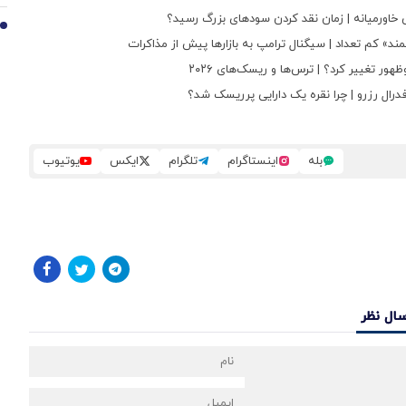
تش خاورمیانه | زمان نقد کردن سودهای بزرگ رسید؟
10
مند» کم تعداد | سیگنال ترامپ به بازارها پیش از مذاکرات
درال رزرو | چرا نقره یک دارایی پرریسک شد؟
بله
اینستاگرام
تلگرام
ایکس
یوتیوب
سال نظر