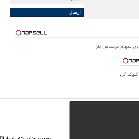
ارسال
 روی سهام مرسدس بنز
 کلیک کن
دوربین مداربسته پانوراما👈🏻 قابلیت چرخش 0