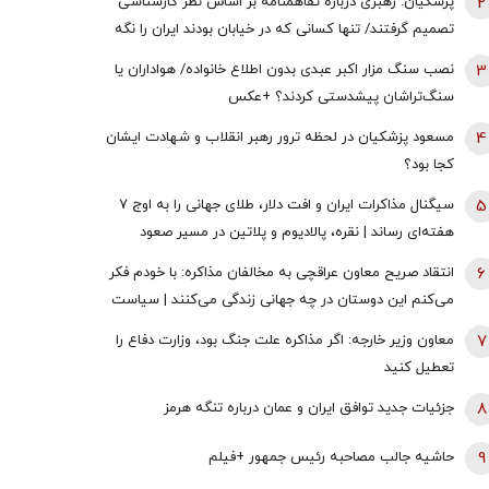
2
پزشکیان: رهبری درباره تفاهمنامه بر اساس نظر کارشناسی
تصمیم گرفتند/ تنها کسانی که در خیابان بودند ایران را نگه
نداشتند همه سهیم هستند
3
نصب سنگ مزار اکبر عبدی بدون اطلاع خانواده/ هواداران یا
سنگ‌تراشان پیشدستی کردند؟ +عکس
4
مسعود پزشکیان در لحظه ترور رهبر انقلاب و شهادت ایشان
کجا بود؟
5
سیگنال مذاکرات ایران و افت دلار، طلای جهانی را به اوج ۷
هفته‌ای رساند | نقره، پالادیوم و پلاتین در مسیر صعود
6
انتقاد صریح معاون عراقچی به مخالفان مذاکره: با خودم فکر
می‌کنم این دوستان در چه جهانی زندگی می‌کنند | سیاست
خارجی عرصه تصمیم‌های دشوار و سنجش دقیق هزینه و فایده
7
معاون وزیر خارجه: اگر مذاکره علت جنگ بود، وزارت دفاع را
است
تعطیل کنید
8
جزئیات جدید توافق ایران و عمان درباره تنگه هرمز
9
حاشیه جالب مصاحبه رئیس جمهور +فیلم