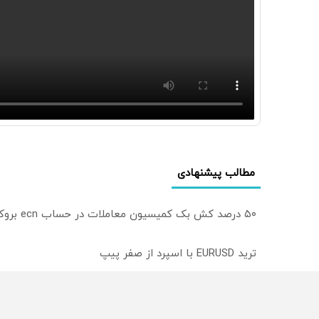
مطالب پیشنهادی
۵۰ درصد کش بک کمیسیون معاملات در حساب ecn بروکر اینوسلو
ترید EURUSD با اسپرد از صفر پیپ
میدونستی میتونی روی سهام آدیداس سرمایه گذاری کنی