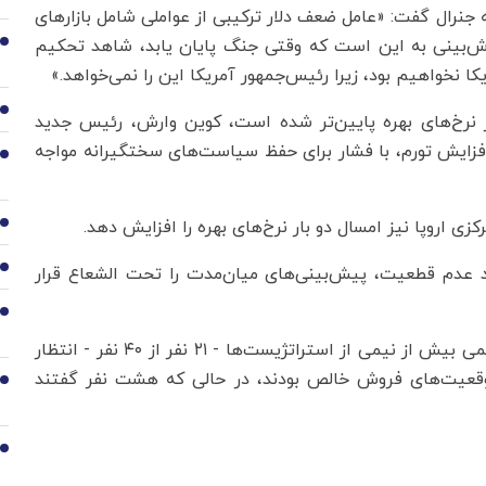
رال گفت: «عامل ضعف دلار ترکیبی از عواملی شامل بازارهای
وش‌بینی به این است که وقتی جنگ پایان یابد، شاهد تحکیم
2
ا نخواهیم بود، زیرا رئیس‌جمهور آمریکا این را نمی‌خواهد.»
3
ار نرخ‌های بهره پایین‌تر شده است، کوین وارش، رئیس جدید
زایش تورم، با فشار برای حفظ سیاست‌های سختگیرانه مواجه
4
ی اروپا نیز امسال دو بار نرخ‌های بهره را افزایش دهد.
5
ند عدم قطعیت، پیش‌بینی‌های میان‌مدت را تحت الشعاع قرار
6
7
در پاسخ به سوالی در مورد موقعیت دلار تا پایان ژوئن، کمی بیش از نیمی از استراتژیست‌ها - ۲۱ نفر از ۴۰ نفر - انتظار
موقعیت‌های فروش خالص بودند، در حالی که هشت نفر گفتند
8
9