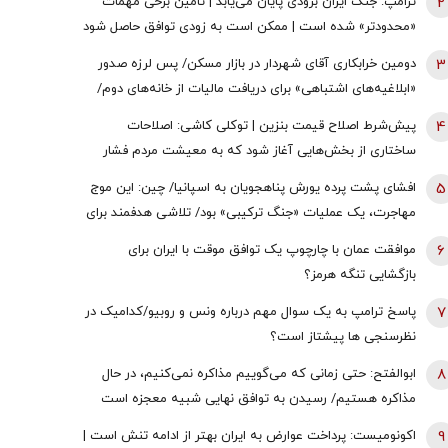
2
ترامپ: جنگ ایران بزودی پایان می‌یابد | تامین برخی مهمات
«محدودتر» شده است | ممکن است به زودی توافق حاصل شود
| ما ذخایر تقریبا نامحدود داریم
3
دومین خرابکاری آقای شهردار در بازار مسکن/ پس لرزه صدور
«ابلاغیه‌های اشتباهی» برای دریافت مالیات از خانه‌‌های دوم/
ممدانی زیر تیغ رفت
4
پیش‌شرط اصلاح قیمت بنزین | توکلی کاشی: اصلاحات
ساختاری از بخش‌هایی آغاز شود که به معیشت مردم فشار
وارد نکند
5
افشای پشت پرده یورش پناهجویان به اسپانیا/ چین: این موج
مهاجرت، یک عملیات «جنگ ترکیبی» بود/ تلاشی هدفمند برای
اعمال فشار بر دولت «پدرو سانچز»
6
موافقت عمان با چارچوپ یک توافق موقت با ایران برای
بازگشایی تنگه هرمز؟
7
پاسخ ترامپ به یک سوال مهم درباره ونس و روبیو/کدامیک در
نظرسنجی ها پیشتاز است؟
8
ابوالفتح: حتی زمانی که می‌گوییم مذاکره نمی‌کنیم، در حال
مذاکره هستیم/ رسیدن به توافق نهایی شبیه معجزه است
9
اکونومیست: پرداخت عوارض به ایران بهتر از ادامه تنش است |