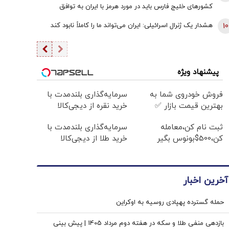
کشورهای خلیج فارس باید در مورد هرمز با ایران به توافق
برسند | اعراب در مخمصهِ ترامپ گرفتار شده‌اند
10
هشدار یک ژنرال اسرائیلی: ایران می‌تواند ما را کاملاً نابود کند
پیشنهاد ویژه
فروش خودروی شما به
سرمایه‌گذاری بلندمدت با
بهترین قیمت بازار ✅
خرید نقره از دیجی‌کالا
ثبت نام کن،معامله
سرمایه‌گذاری بلندمدت با
کن،500$بونوس بگیر
خرید طلا از دیجی‌کالا
آخرین اخبار
حمله گسترده پهپادی روسیه به اوکراین
بازدهی منفی طلا و سکه در هفته دوم مرداد 1405 | پیش بینی