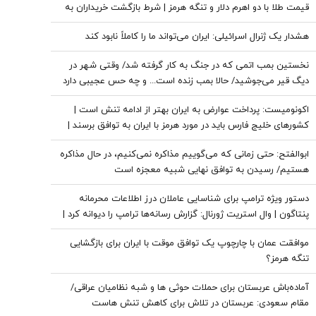
قیمت طلا با دو اهرم دلار و تنگه هرمز | شرط بازگشت خریداران به
بازار
هشدار یک ژنرال اسرائیلی: ایران می‌تواند ما را کاملاً نابود کند
نخستین بمب اتمی که در جنگ به کار گرفته شد/ وقتی شهر در
دیگ قیر می‌جوشید/ حالا بمب زنده است... و چه حس عجیبی دارد
که پشت سر تو باشد
اکونومیست: پرداخت عوارض به ایران بهتر از ادامه تنش است |
کشورهای خلیج فارس باید در مورد هرمز با ایران به توافق برسند |
اعراب در مخمصهِ ترامپ گرفتار شده‌اند
ابوالفتح: حتی زمانی که می‌گوییم مذاکره نمی‌کنیم، در حال مذاکره
هستیم/ رسیدن به توافق نهایی شبیه معجزه است
دستور ویژه ترامپ برای شناسایی عاملان درز اطلاعات محرمانه
پنتاگون | وال استریت ژورنال: گزارش رسانه‌ها ترامپ را دیوانه کرد |
ایران جسورتر می شود اگر...
موافقت عمان با چارچوپ یک توافق موقت با ایران برای بازگشایی
تنگه هرمز؟
آماده‌باش عربستان برای حملات حوثی ها و شبه نظامیان عراقی/
مقام سعودی: عربستان در تلاش برای کاهش تنش هاست