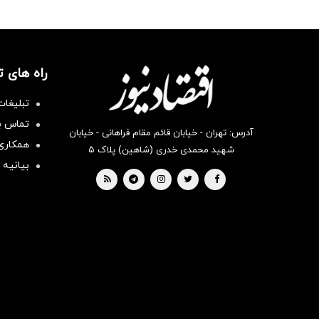
راه های 
تبلیغات
تماس با
آدرس: تهران - خیابان قائم مقام فراهانی - خیابان
همکاری 
شهید محمدی خدری (شاهین) پلاک ۵
بیانیه 