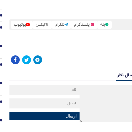
3
بله
اینستاگرام
تلگرام
ایکس
یوتیوب
4
5
6
سال نظر
7
8
ارسال
9