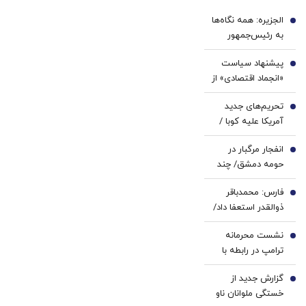
است
با پک
الجزیره: همه نگاه‌ها
سفید
1
به رئیس‌جمهور
کننده
ترامپ دوخته شده/
خانگی
پیشنهاد سیاست
توپ از زمین ایران
2
«انجماد اقتصادی» از
و عمان خارج شده و
سوی یک
اکنون به زمین
تحریم‌های جدید
اقتصاددان |
3
آمریکا افتاده است
آمریکا علیه کوبا /
اساسی‌ترین وظیفه
روبیو بیانیه داد
بانک مرکزی
انفجار مرگبار در
4
سیاست پولی است
حومه دمشق/ چند
| اولویت‌های بانک
نفر کشته و زخمی
مرکزی در شرایط
فارس: محمدباقر
شدند
5
فعلی
ذوالقدر استعفا داد/
محسن رضایی دبیر
نشست محرمانه
شورای عالی امنیت
6
ترامپ در رابطه با
ملی شد
ایران در کاخ سفید
گزارش جدید از
7
خستگی ملوانان ناو