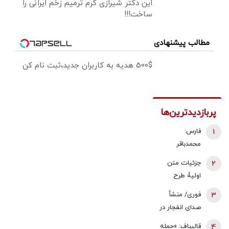
این دکتر شیرازی کرم ترمیم زخم ایرانی را
ساخت!!!
مطالب پیشنهادی
500$ هدیه به کاربران جدید،ثبت نام کن
پربازدیدترین‌ها
1
فارس:
محمدباقر
ذوالقدر استعفا
2
جزئیات متن
داد/ محسن
اولیۀ طرح
رضایی دبیر
راهبردی
3
فوری/ منشأ
شورای عالی
مدیریت تنگه
صدای انفجار در
امنیت ملی شد
هرمز منتشر
قشم مشخص
4
قالیباف: «حمله
شد