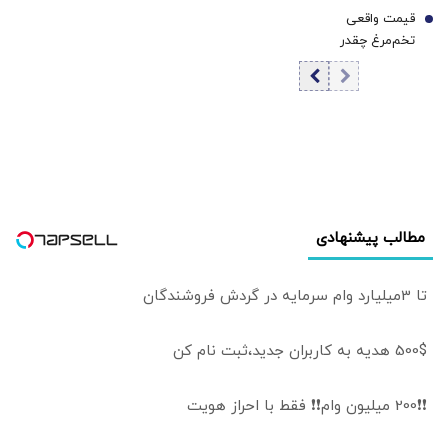
قیمت واقعی
با اهداف دشمن در
7
تخم‌مرغ چقدر
ورودی تنگه هرمز
است؟/ مصرف
روزانه ۳ هزار و ۳۰۰
تن تخم مرغ در
تهران
مطالب پیشنهادی
تا 3میلیارد وام سرمایه در گردش فروشندگان
500$ هدیه به کاربران جدید،ثبت نام کن
❗❗200 میلیون وام❗❗ فقط با احراز هویت