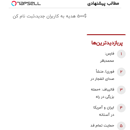
مطالب پیشنهادی
500$ هدیه به کاربران جدید،ثبت نام کن
پربازدیدترین‌ها
1
فارس:
محمدباقر
ذوالقدر استعفا
2
فوری/ منشأ
داد/ محسن
صدای انفجار در
رضایی دبیر
قشم مشخص
3
قالیباف: «حمله
شورای عالی
شد/ مقابه با
بزرگی در راه
امنیت ملی شد
اهداف دشمن
است... صبر
4
ایران و آمریکا
در ورودی تنگه
کنید، نه، آن‌ها
در آستانه
هرمز
می‌خواهند
توافق بر سر
5
حمایت تمام قد
مذاکره کنند» |
تنگه هرمز؟ | 3