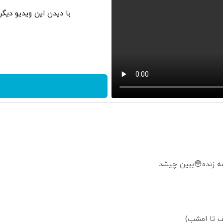
با دیدن این ویدیو دیگ
مه زنده😳ببین چیشد