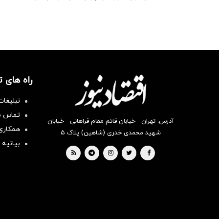
راه های 
تبلیغات
تماس با
آدرس: تهران - خیابان قائم مقام فراهانی - خیابان
همکاری 
شهید محمدی خدری (شاهین) پلاک ۵
بیانیه 