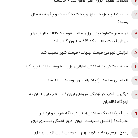
2
محموله عظیم ایران راهی عراق شد + جزئیات
3
حمیدرضا رجب‌زاده مداح ربوده شده کیست و چگونه به قتل
رسید؟
4
دو مسیر متفاوت بازار ارز و طلا؛ سقوط یک‌کاناله دلار در برابر
جهش قیمت طلا | سکه ۲.۳ میلیون گران شد
5
افزایش نجومی قیمت لبنیات/ قیمت شیر عجیب شد
6
حمله موشکی به نفتکش اماراتی/ وزارت خارجه امارات تایید کرد
7
اقدام بی سابقه ترکیه/ راه عبور روسیه بسته شد
8
درگیری شدید در نزدیکی مرز‌های ایران / حمله جدایی‌طلبان به
اردوگاه نظامیان
9
چرا آمریکا «جنگ نفتکش‌ها» را در تنگه هرمز دوباره اجرا
نمی‌کند؟ | نشنال اینترست: ایران امروز آمادگی بیشتری برای
جنگ در خلیج‌فارس دارد
10
پاسخ عراقچی به ادعای سهم ۱۱ درصدی ایران از دریای خزر