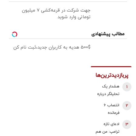
جهت شرکت در قرعه‌کشی ۷ میلیون
تومانی وارد شوید
مطالب پیشنهادی
500$ هدیه به کاربران جدید،ثبت نام کن
پربازدیدترین‌ها
1
هشدار یک
تحلیلگر درباره
حمله احتمالی
2
انتصاب 6
آمریکا و
فرمانده
اسرائیل به
عالی‌رتبه
3
ادعای تازه
ایران/ ایران با
نظامی با حکم
ترامپ: من هم
پاسخی کوبنده
رهبر انقلاب |