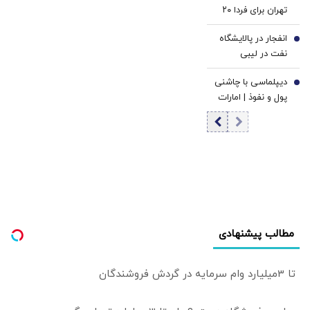
تهران برای فردا ۲۰
مردادماه
انفجار در پالایشگاه
6
نفت در لیبی
+جزئیات
دیپلماسی با چاشنی
7
پول و نفوذ | امارات
چطور لقب اسپارت
کوچک را گرفت؟ |
جنگ علیه ایران
آزمون وفاداری به
آمریکا بود؟
مطالب پیشنهادی
تا 3میلیارد وام سرمایه در گردش فروشندگان