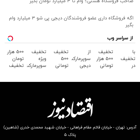
صاحب فروشگاه هستی؟ وام تا ۳ میلیارد تومان بگیر
اگه فروشگاه داری عضو فروشندگان دیجی پی شو 3 میلیارد وام
بگیر
از سراسر وب
با
تخفیف
از
تخفیف
تخفیف
500 هزار
تخفیف
500 هزار
سوپرمارکت
500
ویژه
تومان
در
تومانی
دیجی
تومانی
سوپرمارکت
تخفیف
سوپرمارکت
سوپرمارکت
کالا 500
کالای
دیجی
سوپرمارکت
دیجی
دیجی
هزارتومان
سوپرمارکتی
کالا
دیجی
کالا
کالا!
تخفیف
دیجی
کالا
موجود
بگیر
کالا
است
آدرس: تهران - خیابان قائم مقام فراهانی - خیابان شهید محمدی خدری (شاهین)
پلاک ۵