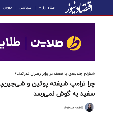
طلا و ارز
سیاسی
بورس
شطرنج چندبعدی یا ضعف در برابر رهبران قدرتمند؟
چرا ترامپ شیفته پوتین و شی‌جین‌پ
سفید به گوش نمی‌رسد
فاطمه سرخوش