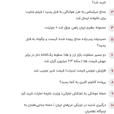
تایید شد؟
3
مداح سرشناس به طرز هولناکی به قتل رسید / فیلم جنایت
برای خانواده ارسال شد
4
محموله عظیم ایران راهی عراق شد + جزئیات
5
حمیدرضا رجب‌زاده مداح ربوده شده کیست و چگونه به قتل
رسید؟
6
دو مسیر متفاوت بازار ارز و طلا؛ سقوط یک‌کاناله دلار در برابر
جهش قیمت طلا | سکه ۲.۳ میلیون گران شد
7
افزایش نجومی قیمت لبنیات/ قیمت شیر عجیب شد
8
پرونده کلثوم اکبری به کجا رسید؟
9
حمله موشکی به نفتکش اماراتی/ وزارت خارجه امارات تایید کرد
10
درگیری شدید در نزدیکی مرز‌های ایران / حمله جدایی‌طلبان به
اردوگاه نظامیان