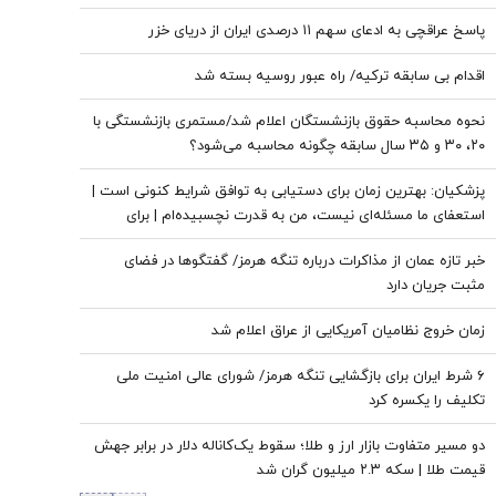
پاسخ عراقچی به ادعای سهم ۱۱ درصدی ایران از دریای خزر
اقدام بی سابقه ترکیه/ راه عبور روسیه بسته شد
نحوه محاسبه حقوق بازنشستگان اعلام شد/مستمری بازنشستگی با
۲۰، ۳۰ و ۳۵ سال سابقه چگونه محاسبه می‌شود؟
پزشکیان‌: بهترین زمان برای دستیابی به توافق شرایط کنونی است |
استعفای ما مسئله‌ای نیست، من به قدرت نچسبیده‌ام | برای
همیشه که نمی‌توان جنگید | برنامه این بود که حتی به پاسگاه‌های
خبر تازه عمان از مذاکرات درباره تنگه هرمز/ گفتگوها در فضای
مرزی ما حمله شود
مثبت جریان دارد
زمان خروج نظامیان آمریکایی از عراق اعلام شد
۶ شرط ایران برای بازگشایی تنگه هرمز/ شورای عالی امنیت ملی
تکلیف را یکسره کرد
دو مسیر متفاوت بازار ارز و طلا؛ سقوط یک‌کاناله دلار در برابر جهش
قیمت طلا | سکه ۲.۳ میلیون گران شد