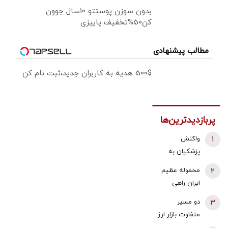
بدون سوزن پوستتو 10سال جوون
کن50%تخفیف پاییزی
مطالب پیشنهادی
500$ هدیه به کاربران جدید،ثبت نام کن
پربازدیدترین‌ها
1
واکنش
پزشکیان به
استعفای
2
محموله عظیم
ذوالقدر از
ایران راهی
دبیری شعام/
عراق شد +
3
دو مسیر
استعفا تایید
جزئیات
متفاوت بازار ارز
شد؟
و طلا؛ سقوط