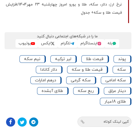
نرخ ارز، دلار، سکه، طلا و یورو امروز چهارشنبه ۲۳ مهر1404/افزایش
قیمت طلا و سکه+ جدول
ما را در شبکه‌های اجتماعی دنبال کنید
بله
اینستاگرام
تلگرام
ایکس
یوتیوب
پوند
قیمت طلا
لیر ترکیه
نیم سکه
سکه
قیمت طلا و سکه
دلار کانادا
سکه امامی
سکه گرمی
درهم امارات
دینار عراق
ربع سکه
طلای آبشده
طلای 18عیار
کپی لینک کوتاه